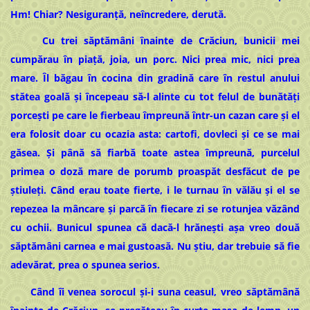
Hm! Chiar? Nesiguranță, neîncredere, derută.
Cu trei săptămâni înainte de Crăciun, bunicii mei
cumpărau în piață, joia, un porc. Nici prea mic, nici prea
mare. Îl băgau în cocina din gradină care în restul anului
stătea goală și începeau să-l alinte cu tot felul de bunătăți
porcești pe care le fierbeau împreună într-un cazan care și el
era folosit doar cu ocazia asta: cartofi, dovleci și ce se mai
găsea. Și până să fiarbă toate astea împreună, purcelul
primea o doză mare de porumb proaspăt desfăcut de pe
știuleți. Când erau toate fierte, i le turnau în vălău și el se
repezea la mâncare și parcă în fiecare zi se rotunjea văzând
cu ochii. Bunicul spunea că dacă-l hrănești așa vreo două
săptămâni carnea e mai gustoasă. Nu știu, dar trebuie să fie
adevărat, prea o spunea serios.
Când îi venea sorocul și-i suna ceasul, vreo săptămână