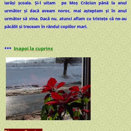
iarăși școala. Și-l uitam pe Moș Crăciun până la anul
următor și dacă aveam noroc, mai așteptam și în anul
următor să vina. Dacă nu, atunci aflam cu tristețe că ne-au
păcălit și treceam în rândul copiilor mari.
Inapoi la cuprins
***