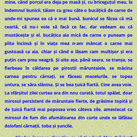
mine, când porcul era deja pe masă și, cu briceguțul meu, la
îndemnul bunicii, tăiam cu greu câte o bucățică de carne de
unde-mi spunea ea că e mai bună, bunicul se făcea că mă
ceartă, că nu-i voie să facă ce fac, dar vedeam eu că
mustăcește și el, bucățica aia mică de carne o puneam pe
plita încinsă și în viața mea n-am mâncat o carne mai
gustoasă ca aia, chiar și când o lăsam cam multișor și era
puțin cam prea neagră. Și uite așa, până seara, se tranșa, se
fierbeau în căldarea pe pirostii măruntaiele, se măcina
carnea pentru cârnați, se făceau mezelurile, se topea
untura, se săra slănina. Și se bea țuică fiartă. Cine avea voie.
La sfârșitul zilei curtea era din nou curată, totul spălat, doar
mirosul persistent de măruntaie fierte, de grăsime topită și
de țuică fiartă mai poposea vreo câteva zile, amestecat cu
mirosul de fum din afumătoarea din curte unde se lăfăiau
dolofani cârnații, toba și șuncile.