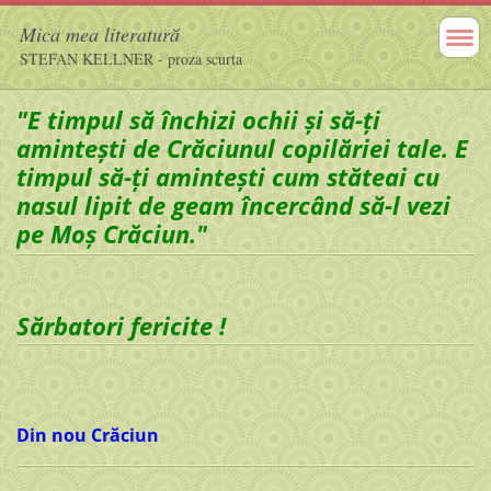
Mica mea literatură
STEFAN KELLNER - proza scurta
"E timpul să închizi ochii şi să-ţi
amintești de Crăciunul copilăriei tale. E
timpul să-ţi aminteşti cum stăteai cu
nasul lipit de geam încercând să-l vezi
pe Moş Crăciun."
Sărbatori fericite !
Din nou Crăciun