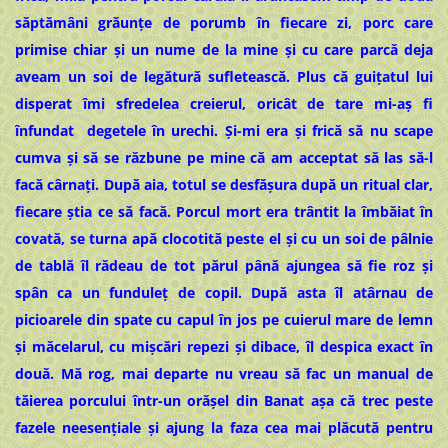
săptămâni grăunțe de porumb în fiecare zi, porc care
primise chiar și un nume de la mine și cu care parcă deja
aveam un soi de legătură sufletească. Plus că guițatul lui
disperat îmi sfredelea creierul, oricât de tare mi-aș fi
înfundat degetele în urechi. Și-mi era și frică să nu scape
cumva și să se răzbune pe mine că am acceptat să las să-l
facă cârnați. După aia, totul se desfășura după un ritual clar,
fiecare știa ce să facă. Porcul mort era trântit la îmbăiat în
covată, se turna apă clocotită peste el și cu un soi de pâlnie
de tablă îl rădeau de tot părul până ajungea să fie roz și
spân ca un funduleț de copil. După asta îl atârnau de
picioarele din spate cu capul în jos pe cuierul mare de lemn
și măcelarul, cu mișcări repezi și dibace, îl despica exact în
două. Mă rog, mai departe nu vreau să fac un manual de
tăierea porcului într-un orășel din Banat așa că trec peste
fazele neesențiale și ajung la faza cea mai plăcută pentru