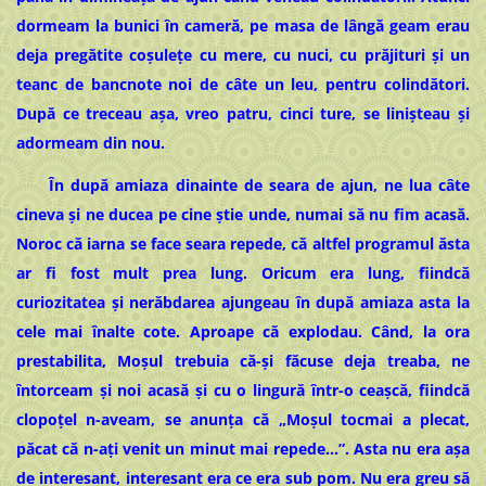
dormeam la bunici în cameră, pe masa de lângă geam erau
deja pregătite coșulețe cu mere, cu nuci, cu prăjituri și un
teanc de bancnote noi de câte un leu, pentru colindători.
După ce treceau așa, vreo patru, cinci ture, se linișteau și
adormeam din nou.
În după amiaza dinainte de seara de ajun, ne lua câte
cineva și ne ducea pe cine știe unde, numai să nu fim acasă.
Noroc că iarna se face seara repede, că altfel programul ăsta
ar fi fost mult prea lung. Oricum era lung, fiindcă
curiozitatea și nerăbdarea ajungeau în după amiaza asta la
cele mai înalte cote. Aproape că explodau. Când, la ora
prestabilita, Moșul trebuia că-și făcuse deja treaba, ne
întorceam și noi acasă și cu o lingură într-o ceașcă, fiindcă
clopoțel n-aveam, se anunța că „Moșul tocmai a plecat,
păcat că n-ați venit un minut mai repede…”. Asta nu era așa
de interesant, interesant era ce era sub pom. Nu era greu să