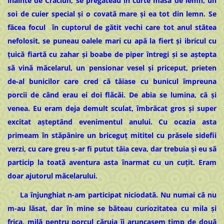
înainte de Crăciun, se pregăteau în curte masa de lemn, un
soi de cuier special și o covată mare și ea tot din lemn. Se
făcea focul în cuptorul de gătit vechi care tot anul stătea
nefolosit, se puneau oalele mari cu apă la fiert și ibricul cu
țuică fiartă cu zahar și boabe de piper întregi și se aștepta
să vină măcelarul, un pensionar vesel și priceput, prieten
de-al bunicilor care cred că tăiase cu bunicul împreuna
porcii de când erau ei doi flăcăi. De abia se lumina, că și
venea. Eu eram deja demult sculat, îmbrăcat gros și super
excitat așteptând evenimentul anului. Cu ocazia asta
primeam în stăpânire un briceguț mititel cu prăsele sidefii
verzi, cu care greu s-ar fi putut tăia ceva, dar trebuia și eu să
particip la toată aventura asta înarmat cu un cuțit. Eram
doar ajutorul măcelarului.
La înjunghiat n-am participat niciodată. Nu numai că nu
m-au lăsat, dar în mine se băteau curiozitatea cu mila și
frica, milă pentru porcul căruia îi aruncasem timp de două