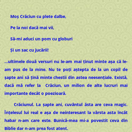
Moș Crăciun cu plete dalbe,
Pe la noi dacă mai vii,
Să-mi aduci un pom cu globuri
Și un sac cu jucării!
…ultimele două versuri nu le-am mai ținut minte așa că le-
am pus de la mine. Nu te poți aștepta de la un copil de
șapte ani să țină minte chestii din astea neesențiale. Există,
dacă mă refer la Crăciun, un milion de alte lucruri mai
importante decât o poezioară.
Crăciunul. La șapte ani, cuvântul ăsta are ceva magic.
Înțelesul lui real e așa de neinteresant la vârsta asta încât
habar n-am care este. Bunică-mea mi-a povestit ceva din
Biblie dar n-am prea fost atent.