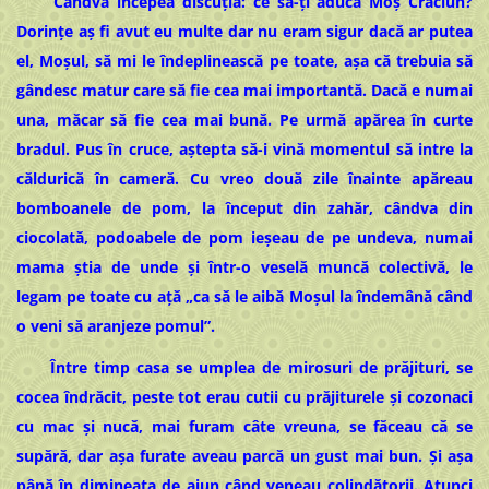
Cândva începea discuția: ce să-ți aducă Moș Crăciun?
Dorințe aș fi avut eu multe dar nu eram sigur dacă ar putea
el, Moșul, să mi le îndeplinească pe toate, așa că trebuia să
gândesc matur care să fie cea mai importantă. Dacă e numai
una, măcar să fie cea mai bună. Pe urmă apărea în curte
bradul. Pus în cruce, aștepta să-i vină momentul să intre la
căldurică în cameră. Cu vreo două zile înainte apăreau
bomboanele de pom, la început din zahăr, cândva din
ciocolată, podoabele de pom ieșeau de pe undeva, numai
mama știa de unde și într-o veselă muncă colectivă, le
legam pe toate cu ață „ca să le aibă Moșul la îndemână când
o veni să aranjeze pomul”.
Între timp casa se umplea de mirosuri de prăjituri, se
cocea îndrăcit, peste tot erau cutii cu prăjiturele și cozonaci
cu mac și nucă, mai furam câte vreuna, se făceau că se
supără, dar așa furate aveau parcă un gust mai bun. Și așa
până în dimineața de ajun când veneau colindătorii. Atunci