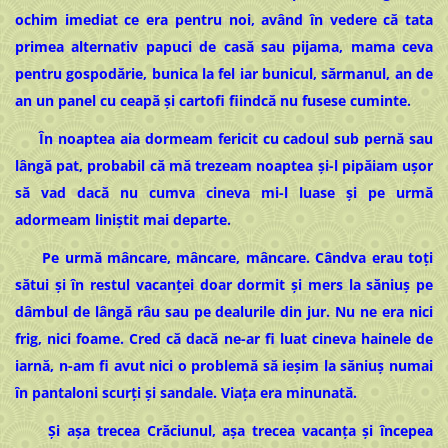
ochim imediat ce era pentru noi, având în vedere că tata
primea alternativ papuci de casă sau pijama, mama ceva
pentru gospodărie, bunica la fel iar bunicul, sărmanul, an de
an un panel cu ceapă și cartofi fiindcă nu fusese cuminte.
În noaptea aia dormeam fericit cu cadoul sub pernă sau
lângă pat, probabil că mă trezeam noaptea și-l pipăiam ușor
să vad dacă nu cumva cineva mi-l luase și pe urmă
adormeam liniștit mai departe.
Pe urmă mâncare, mâncare, mâncare. Cândva erau toți
sătui și în restul vacanței doar dormit și mers la săniuș pe
dâmbul de lângă râu sau pe dealurile din jur. Nu ne era nici
frig, nici foame. Cred că dacă ne-ar fi luat cineva hainele de
iarnă, n-am fi avut nici o problemă să ieșim la săniuș numai
în pantaloni scurți și sandale. Viața era minunată.
Și așa trecea Crăciunul, așa trecea vacanța și începea