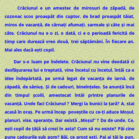
Crăciunul e un amestec de mirosuri de zăpadă, de
cozonac scos proaspăt din cuptor, de brad proaspăt tăiat,
miros de vacanță, de cârnați afumați, sarmale și câte și mai
câte. Crăciunul nu e o zi, o dată, ci e o perioadă fericită de
timp care durează vreo două, trei săptămâni. În fiecare an.
Mai ales dacă ești copil.
Dar s-o luam pe îndelete. Crăciunul nu vine deodată ci
desfășurarea lui e treptată, vine încetul cu încetul, întâi ca o
idee îndepărtată, pe urmă legat de vacanța de iarnă, de
zăpadă, de săniuș. Și de cadouri, bineînțeles. Se anunță încă
din timpul școlii, amestecat întâi printre planurile de
vacanță. Unde faci Crăciunul ? Mergi la bunici la țară? A, stai
acasă în oraș. Pe urmă încep poveștile cu ce-ți aduce Moșul,
planuri, vise, speranțe. Dar există „Moșul” ? Da de unde. Ce,
ești copil de țâță să crezi în asta? Cum să nu existe? Păi cine
pune cadourile sub pom? Băi, ce prost ești. Pai ai tăi le pun.