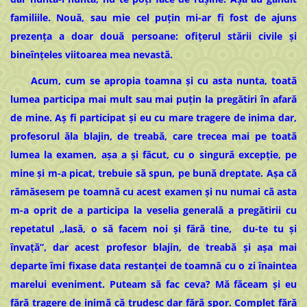
familiile. Nouă, sau mie cel puțin mi-ar fi fost de ajuns
prezența a doar două persoane: ofițerul stării civile și
bineînțeles viitoarea mea nevastă.
Acum, cum se apropia toamna și cu asta nunta, toată
lumea participa mai mult sau mai puțin la pregătiri în afară
de mine. Aș fi participat și eu cu mare tragere de inima dar,
profesorul ăla blajin, de treabă, care trecea mai pe toată
lumea la examen, așa a și făcut, cu o singură excepție, pe
mine și m-a picat, trebuie să spun, pe bună dreptate. Așa că
rămăsesem pe toamnă cu acest examen și nu numai că asta
m-a oprit de a participa la veselia generală a pregătirii cu
repetatul „lasă, o să facem noi și fără tine, du-te tu și
învață”, dar acest profesor blajin, de treabă și așa mai
departe îmi fixase data restanței de toamnă cu o zi înaintea
marelui eveniment. Puteam să fac ceva? Mă făceam și eu
fără tragere de inimă că trudesc dar fără spor. Complet fără