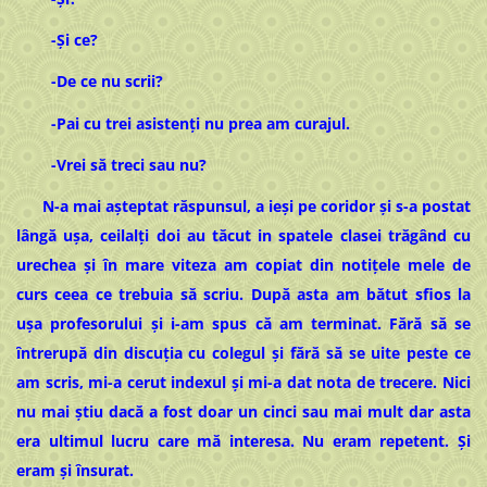
-Și ce?
-De ce nu scrii?
-Pai cu trei asistenți nu prea am curajul.
-Vrei să treci sau nu?
N-a mai așteptat răspunsul, a ieși pe coridor și s-a postat
lângă ușa, ceilalți doi au tăcut in spatele clasei trăgând cu
urechea și în mare viteza am copiat din notițele mele de
curs ceea ce trebuia să scriu. După asta am bătut sfios la
ușa profesorului și i-am spus că am terminat. Fără să se
întrerupă din discuția cu colegul și fără să se uite peste ce
am scris, mi-a cerut indexul și mi-a dat nota de trecere. Nici
nu mai știu dacă a fost doar un cinci sau mai mult dar asta
era ultimul lucru care mă interesa. Nu eram repetent. Și
eram și însurat.