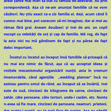
aveai șanse mai mari să stai cu familia de-adevărat, nu prin
corespondență. Așa că ne-am anunțat familiile că ne vom
căsători. Nu știu exact ce-a zis familia ei, deși, acum când îi
cunosc mai bine, pot oarecum să-mi imaginez, dar ai mei au
rămas fără grai. Aveam douăzeci și trei de ani, un copil
necopt cu veleități de soț și cap de familie. Mă rog, de fapt
la asta nici nu mă gândisem de fapt și nu părea de fapt
deloc important.
Încetul cu încetul au început însă familiile să priceapă că
nu mai era nimic de făcut, așa că au acceptat ideea și
rotițele mecanismului organizării nunții, asta în vremuri
imemorabile, când agențiile „wedding planner” încă nu
existau pentru omul de rând, au început să se învârtă, trei
sute de ouă, cincizeci de kilograme de carne, cincizeci de
zahăr, câte persoane, câte torturi, unde-i cazăm, etc. Nunta
n-avea să fie mare, cincizeci de persoane, neamuri, prieteni,
dar nunta-i nuntă, nu te poți face de rușine. Așa au gândit