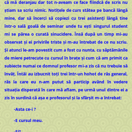
că mă deranjau dar tot n-aveam ce face fiindcă de scris nu
știam sa scriu nimic. Notițele de curs stătea pe bancă lângă
mine, dar să încerci să copiezi cu trei asistenți lângă tine
într-o sală goală de seminar unde tu ești singurul student
mi se părea o curată sinucidere. Însă după un timp mi-au
observat și ei privirile triste și m-au întrebat de ce nu scriu.
Și atunci le-am povestit cum a fost cu nunta, cu săptămânile
de miere petrecute cu cursul în brațe și cum că am primit ca
subiecte numai ce domnul profesor mi-a zis că nu trebuie să
învăț. Întâi au izbucnit toți trei într-un hohot de râs general,
râs la care eu n-am putut să particip având în vedere
situația disperată în care mă aflam, pe urmă unul dintre ei a
zis în surdină că așa e profesorul și la sfârșit m-a întrebat:
-Asta ce-i ?
-E cursul meu.
-Și?