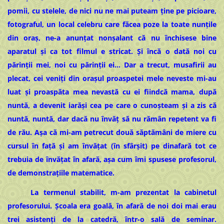
pomii, cu stelele, de nici nu ne mai puteam ține pe picioare,
fotograful, un local celebru care făcea poze la toate nunțile
din oraș, ne-a anunțat nonșalant că nu închisese bine
aparatul și ca tot filmul e stricat. Și încă o dată noi cu
părinții mei, noi cu părinții ei… Dar a trecut, musafirii au
plecat, cei veniți din orașul proaspetei mele neveste mi-au
luat și proaspăta mea nevastă cu ei fiindcă mama, după
nuntă, a devenit iarăși cea pe care o cunoșteam și a zis că
nuntă, nuntă, dar dacă nu învăț să nu rămân repetent va fi
de rău. Așa că mi-am petrecut două săptămâni de miere cu
cursul în față și am învățat (în sfârșit) pe dinafară tot ce
trebuia de învățat în afară, așa cum îmi spusese profesorul,
de demonstrațiile matematice.
La termenul stabilit, m-am prezentat la cabinetul
profesorului. Școala era goală, în afară de noi doi mai erau
trei asistenți de la catedră, într-o sală de seminar.