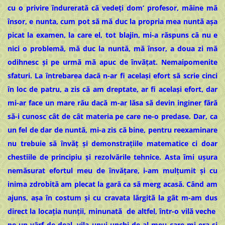
cu o privire îndurerată că vedeți dom’ profesor, mâine mă
însor, e nunta, cum pot să mă duc la propria mea nuntă așa
picat la examen, la care el, tot blajin, mi-a răspuns că nu e
nici o problemă, mă duc la nuntă, mă însor, a doua zi mă
odihnesc și pe urmă mă apuc de învățat. Nemaipomenite
sfaturi. La întrebarea dacă n-ar fi același efort să scrie cinci
în loc de patru, a zis că am dreptate, ar fi același efort, dar
mi-ar face un mare rău dacă m-ar lăsa să devin inginer fără
să-i cunosc cât de cât materia pe care ne-o predase. Dar, ca
un fel de dar de nuntă, mi-a zis că bine, pentru reexaminare
nu trebuie să învăț și demonstrațiile matematice ci doar
chestiile de principiu și rezolvările tehnice. Asta îmi ușura
nemăsurat efortul meu de învățare, i-am mulțumit și cu
inima zdrobită am plecat la gară ca să merg acasă. Când am
ajuns, așa în costum și cu cravata lărgită la gât m-am dus
direct la locația nunții, minunată de altfel, într-o vilă veche
pe un vârf de deal, vila unui unchi de-al meu care-mi era și