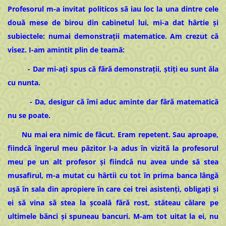
Profesorul m-a invitat politicos să iau loc la una dintre cele
două mese de birou din cabinetul lui, mi-a dat hârtie și
subiectele: numai demonstrații matematice. Am crezut că
visez. I-am amintit plin de teamă:
- Dar mi-ați spus că fără demonstrații, știți eu sunt ăla
cu nunta.
- Da, desigur că îmi aduc aminte dar fără matematică
nu se poate.
Nu mai era nimic de făcut. Eram repetent. Sau aproape,
fiindcă îngerul meu păzitor l-a adus în vizită la profesorul
meu pe un alt profesor și fiindcă nu avea unde să stea
musafirul, m-a mutat cu hârtii cu tot în prima banca lângă
ușă în sala din apropiere în care cei trei asistenți, obligați și
ei să vina să stea la școală fără rost, stăteau călare pe
ultimele bănci și spuneau bancuri. M-am tot uitat la ei, nu