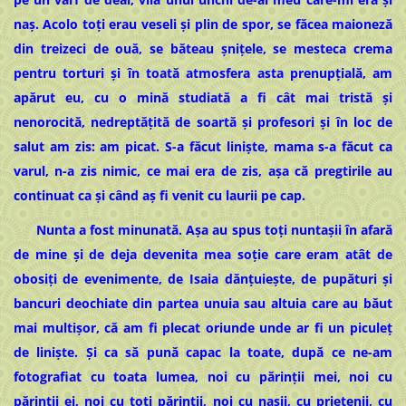
naș. Acolo toți erau veseli și plin de spor, se făcea maioneză
din treizeci de ouă, se băteau șnițele, se mesteca crema
pentru torturi și în toată atmosfera asta prenupțială, am
apărut eu, cu o mină studiată a fi cât mai tristă și
nenorocită, nedreptățită de soartă și profesori și în loc de
salut am zis: am picat. S-a făcut liniște, mama s-a făcut ca
varul, n-a zis nimic, ce mai era de zis, așa că pregtirile au
continuat ca și când aș fi venit cu laurii pe cap.
Nunta a fost minunată. Așa au spus toți nuntașii în afară
de mine și de deja devenita mea soție care eram atât de
obosiți de evenimente, de Isaia dănțuiește, de pupături și
bancuri deochiate din partea unuia sau altuia care au băut
mai multișor, că am fi plecat oriunde unde ar fi un piculeț
de liniște. Și ca să pună capac la toate, după ce ne-am
fotografiat cu toata lumea, noi cu părinții mei, noi cu
părinții ei, noi cu toți părinții, noi cu nașii, cu prietenii, cu