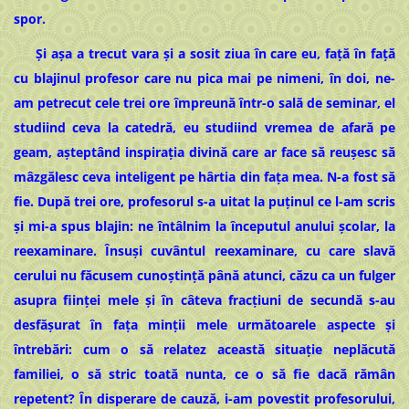
spor.
Și așa a trecut vara și a sosit ziua în care eu, față în față
cu blajinul profesor care nu pica mai pe nimeni, în doi, ne-
am petrecut cele trei ore împreună într-o sală de seminar, el
studiind ceva la catedră, eu studiind vremea de afară pe
geam, așteptând inspirația divină care ar face să reușesc să
mâzgălesc ceva inteligent pe hârtia din fața mea. N-a fost să
fie. După trei ore, profesorul s-a uitat la puținul ce l-am scris
și mi-a spus blajin: ne întâlnim la începutul anului școlar, la
reexaminare. Însuși cuvântul reexaminare, cu care slavă
cerului nu făcusem cunoștință până atunci, căzu ca un fulger
asupra ființei mele și în câteva fracțiuni de secundă s-au
desfășurat în fața minții mele următoarele aspecte și
întrebări: cum o să relatez această situație neplăcută
familiei, o să stric toată nunta, ce o să fie dacă rămân
repetent? În disperare de cauză, i-am povestit profesorului,