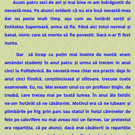
Acum patru zeci de ani și mai bine m-am îndrăgostit de
nevastă-mea. Pe atunci evident că nu era încă nevastă-mea
dar nu peste mult timp, așa cum au hotărât sorții și
Entitatea Superioară, urma să fie. Până aici totul normal și
banal, nimic care să merite să fie povestit. Dacă n-ar fi fost
nunta.
Dar să încep cu puțin mai înainte de nuntă: eram
amândoi studenți în anul patru și urma să trecem în anul
cinci la Politehnică. Ba nevastă-mea chiar era practic deja în
anul cinci fiindcă, conștiincioasă și silitoare, trecuse toate
examenele. Eu, nu. Mai aveam unul cu un profesor blajin, de
treabă, care trecea mai pe toată lumea. În anul ăla fatidic
ne-am hotărât să ne căsătorim. Motivul era că ne iubeam și
plimbările pe frig prin parc sau statul în holul căminelor de
fete pe calorifere nu mai aveau nici un farmec. Iar pretextul
era repartiția, că pe atunci, dacă erai căsătorit la repartiție