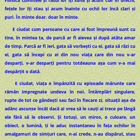
Fiindcă cuvintele și râsul lor îți sună și acum clar în urechi,
fețele lor îți stau și acum înainte cu ochii lor încă clari și
puri. În minte doar, doar în minte.
E ciudat cum persoane cu care ai fost împreună sunt cu
tine, în mintea ta, de parcă ar fi aievea și după atâta amar
de timp. Parcă ar fi ieri, gata să vorbești cu ei, gata să râzi cu
ei, gata să începi cu ei din nou viața care din nou v-ar
desparți, v-ar desparți pentru totdeauna așa cum v-a mai
despărțit o dată.
E ciudat, viața e împânzită cu episoade mărunte care
rămân impregnate undeva în noi. Întâmplări singulare,
rupte de tot ce gândești sau faci în fiecare zi, situații așa de
adânc ascunse încât dacă ai vrea să le cauți ai trece pe lângă
ele fără să le observi. Și totuși, un miros, o culoare, un
obiect, o lumină, ți le aduc instantaneu în fața ochilor în
amalgamuri de simțuri care, n-ai crede, n-au dispărut, stau