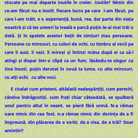
stocate pe mai departe inutile în creier. Inutile? Nimic din
ce-am făcut nu e inutil, fiecare lucru pe care l-am făcut, pe
care l-am trăit, e o experiență, bună, rea, dar parte din viața
noastră și că ies uneori la iveală e parcă puțin le-ai mai trăi o
dată. Și în spatele acestor beții de simțuri stau persoane.
Persoane cu mirosuri, cu culori de ochi, cu timbru al vocii pe
care îi auzi, îi vezi, îi miroși și întinzi mâna după ei ca să-i
atingi și dispar într-o clipă ca un fum, lăsându-te singur cu
tine însuti, puțin derutat în nouă ta lume, cu alte mirosuri,
cu alți ochi, cu alte voci.
E ciudat cum prieteni, altădată nedespărțiți, cum perechi,
cândva îndrăgostiți, cum frați chiar câteodată, se spulberă
unul pentru altul în neant, se pierd fără urmă. N-a rămas
oare nimic din cea fost, n-a rămas nimic din dorința de a fi
împreună, din plăcerea de a vorbi, de a visa, de a trăi? Doar
amintiri?