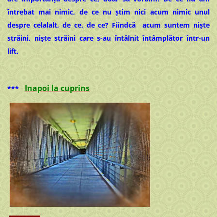
întrebat mai nimic, de ce nu știm nici acum nimic unul
despre celalalt, de ce, de ce? Fiindcă acum suntem niște
străini, niște străini care s-au întâlnit întâmplător într-un
lift.
Inapoi la cuprins
***