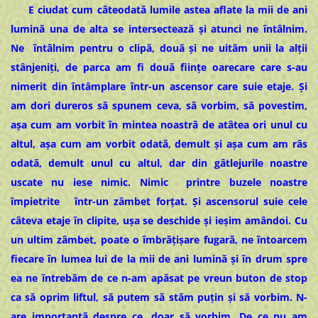
E ciudat cum câteodată lumile astea aflate la mii de ani
lumină una de alta se intersectează și atunci ne întâlnim.
Ne întâlnim pentru o clipă, două și ne uităm unii la alții
stânjeniți, de parca am fi două ființe oarecare care s-au
nimerit din întâmplare într-un ascensor care suie etaje. Și
am dori dureros să spunem ceva, să vorbim, să povestim,
așa cum am vorbit în mintea noastră de atâtea ori unul cu
altul, așa cum am vorbit odată, demult și așa cum am râs
odată, demult unul cu altul, dar din gâtlejurile noastre
uscate nu iese nimic. Nimic printre buzele noastre
împietrite într-un zâmbet forțat. Și ascensorul suie cele
câteva etaje în clipite, ușa se deschide și ieșim amândoi. Cu
un ultim zâmbet, poate o îmbrățișare fugară, ne întoarcem
fiecare în lumea lui de la mii de ani lumină și în drum spre
ea ne întrebăm de ce n-am apăsat pe vreun buton de stop
ca să oprim liftul, să putem să stăm puțin și să vorbim. N-
are importanță despre ce, doar să vorbim. De ce nu am