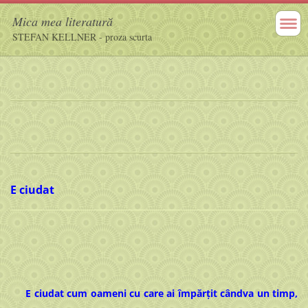
Mica mea literatură
STEFAN KELLNER - proza scurta
E ciudat
E ciudat cum oameni cu care ai împărțit cândva un timp,