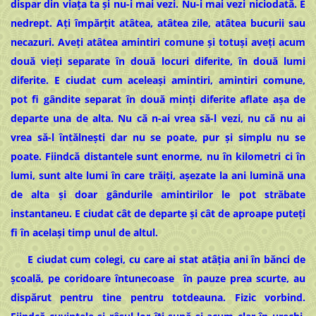
dispar din viața ta și nu-i mai vezi. Nu-i mai vezi niciodată. E
nedrept. Ați împărțit atâtea, atâtea zile, atâtea bucurii sau
necazuri. Aveți atâtea amintiri comune și totuși aveți acum
două vieți separate în două locuri diferite, în două lumi
diferite. E ciudat cum aceleași amintiri, amintiri comune,
pot fi gândite separat în două minți diferite aflate așa de
departe una de alta. Nu că n-ai vrea să-l vezi, nu că nu ai
vrea să-l întălnești dar nu se poate, pur și simplu nu se
poate. Fiindcă distantele sunt enorme, nu în kilometri ci în
lumi, sunt alte lumi în care trăiți, așezate la ani lumină una
de alta și doar gândurile amintirilor le pot străbate
instantaneu. E ciudat cât de departe și cât de aproape puteți
fi în același timp unul de altul.
E ciudat cum colegi, cu care ai stat atâția ani în bănci de
școală, pe coridoare întunecoase în pauze prea scurte, au
dispărut pentru tine pentru totdeauna. Fizic vorbind.