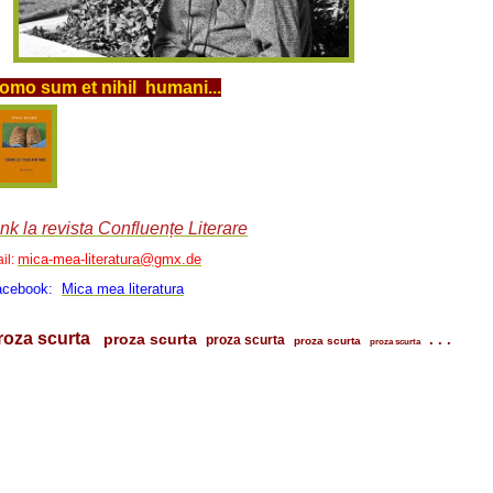
omo sum et nihil humani...
ink la revista Confluențe Literare
mica-mea-literatura@gmx.de
il:
acebook:
Mica mea literatura
roza scurta
proza scurta
. . .
proza scurta
proza scurta
proza scurta