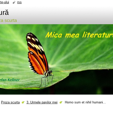
te-ului
rss
ură
a scurta
Proza scurta
3. Urmele pașilor mei
Homo sum et nihil humani...