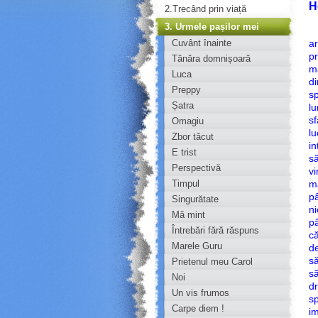
H
2.Trecând prin viață
3. Urmele pașilor mei
„
Cuvânt înainte
ar
pr
Tânăra domnișoară
mă
Luca
di
Preppy
sp
Șatra
lu
sf
Omagiu
lu
Zbor tăcut
in
E trist
să
Perspectivă
vi
Timpul
mă
pâ
Singurătate
ni
Mă mint
pâ
Întrebări fără răspuns
că
Marele Guru
de
să
Prietenul meu Carol
să
Noi
dr
Un vis frumos
sp
Carpe diem !
im