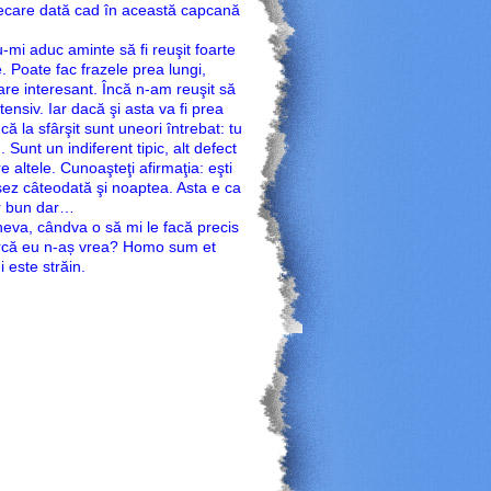
ecare dată cad în această capcană
mi aduc aminte să fi reuşit foarte
. Poate fac frazele prea lungi,
re interesant. Încă n-am reuşit să
tensiv. Iar dacă şi asta va fi prea
că la sfârşit sunt uneori întrebat: tu
 Sunt un indiferent tipic, alt defect
 altele. Cunoaşteţi afirmaţia: eşti
sez câteodată şi noaptea. Asta e ca
er bun dar…
va, cândva o să mi le facă precis
parcă eu n-aș vrea? Homo sum et
 este străin.