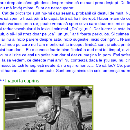
are dreptate când gândesc despre mine că nu sunt prea deştept. De fi
 nu mă învăţ minte. Sunt de nerecuperat.
t de plictisitor sunt nu-mi dau seama, probabil că destul de mult. Nu-
s să spun o frază până la capăt fără să fiu întrerupt. Habar n-am de ce
ate vorbesc prea rar, poate vreau să spun ceva care doar mie mi se pa
i reduc vocabularul la lexicul minimal. „Da” şi „nu”. Dar lucrez la asta in
lt, o să-l păstrez doar pe „da”, un „nu” ar fi foarte periculos. Și culmea 
iar nu ai nicio părere despre asta, nicio sugestie, nicio dorinţă?... N-am.
-al meu pe care nu l-am menționat la început fiindcă sunt şi uituc printre
iat bun dar… Eu o cunosc foarte bine fiindcă o aud mai tot timpul, o vi
 cum ai zice ca eşti un şofer bun dar ai dat cu maşina în pom. Ești şof
a sa vedem, ce defecte mai am? Nu contează dacă le ştiu sau nu, cine
unoscute. Ești leneş, eşti neatent, nu ești romantic… Ce să fac? Ce, 
hil humani a me alienum puto. Sunt om şi nimic din cele omeneşti nu-mi
Inapoi la cuprins
**