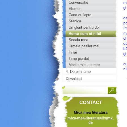
Conversație
m
şi
Efemer
Câ
Cana cu lapte
de
Stănica
po
Un glonț pentru doi
îm
mu
Homo sum et nihil
ch
humani...
Școala mea
de
Urmele pașilor mei
bă
În rai
şi
Timp pierdut
I
c
Marile mici secrete
ni
4. De prin lume
Download
*
CONTACT
Mica mea literatura
mica-mea
-literat
ura@gmx.
de