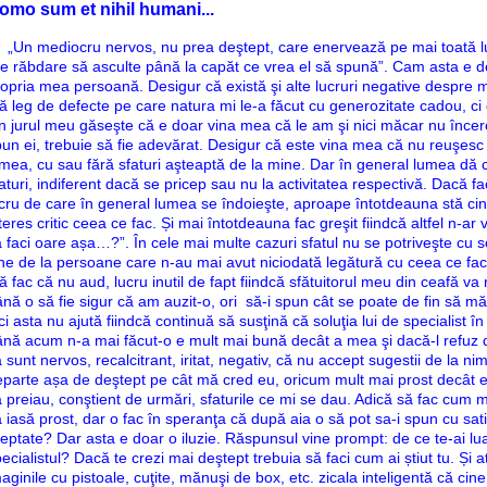
omo sum et nihil humani...
Un mediocru nervos, nu prea deştept, care enervează pe mai toată l
e răbdare să asculte până la capăt ce vrea el să spună”. Cam asta e d
opria mea persoană. Desigur că există şi alte lucruri negative despre m
 leg de defecte pe care natura mi le-a făcut cu generozitate cadou, ci
n jurul meu găseşte că e doar vina mea că le am şi nici măcar nu încer
un ei, trebuie să fie adevărat. Desigur că este vina mea că nu reuşesc
mea, cu sau fără sfaturi aşteaptă de la mine. Dar în general lumea dă 
aturi, indiferent dacă se pricep sau nu la activitatea respectivă. Dacă f
cru de care în general lumea se îndoieşte, aproape întotdeauna stă cin
teres critic ceea ce fac. Și mai întotdeauna fac greşit fiindcă altfel n-ar
 faci oare așa…?”. În cele mai multe cazuri sfatul nu se potriveşte cu so
ne de la persoane care n-au mai avut niciodată legătură cu ceea ce fac 
 fac că nu aud, lucru inutil de fapt fiindcă sfătuitorul meu din ceafă va
nă o să fie sigur că am auzit-o, ori să-i spun cât se poate de fin să mă
ci asta nu ajută fiindcă continuă să susţină că soluţia lui de specialist 
nă acum n-a mai făcut-o e mult mai bună decât a mea şi dacă-l refuz d
 sunt nervos, recalcitrant, iritat, negativ, că nu accept sugestii de la ni
parte așa de deştept pe cât mă cred eu, oricum mult mai prost decât e el.
 preiau, conştient de urmări, sfaturile ce mi se dau. Adică să fac cum mi
 iasă prost, dar o fac în speranţa că după aia o să pot sa-i spun cu sati
eptate? Dar asta e doar o iluzie. Răspunsul vine prompt: de ce te-ai lu
ecialistul? Dacă te crezi mai deştept trebuia să faci cum ai știut tu. Și 
aginile cu pistoale, cuţite, mănuşi de box, etc. zicala inteligentă că c