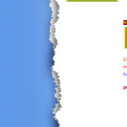
H
L
Ma
F
p