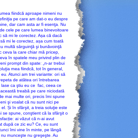
umea fiindcă aproape nimeni nu
efiniţia pe care am dat-o eu despre
ine, dar cam asta ar fi esenţa. Nu
 de cele pe care lumea binevoitoare
c să mi le corectez. Așa că dacă
 să mi le corectez, așa cum toată
cu multă sârguinţă şi bunăvoinţă
ac ceva la care chiar mă pricep,
eva în spatele meu privind plin de
 veni prompt din spate: „n-ar trebui
luţia mea fiindcă, tot în general,
eu. Atunci am trei variante: ori să
 repeta de atâtea ori întrebarea
 lase ca ştiu eu ce fac, ceea ce
în această treabă pe care niciodată
e mai multe ori, precis îmi spune
meni şi voalat că nu sunt nici pe
 Și în sfârşit, a treia soluţie este
 se spune, conştient că la sfârşit o
sfacție: ai văzut că n-ai avut
at după ce zic eu? Ce, eu sunt
atunci îmi vine în minte, pe lângă
ine nu munceşte nu greşeşte. Au