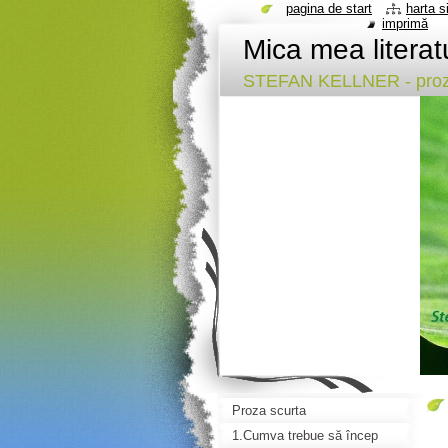
pagina de start
harta si
imprimă
Mica mea literat
STEFAN KELLNER - proz
Proza scurta
1.Cumva trebue să încep