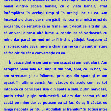
banal dintr-o scoală banală, cu o viață banală, aflat
întâmplător în acelaşi timp și în același loc cu ea. Am
încercat s-o citesc dar n-am găsit nici cea mai mică urmă de
aroganță, de senzaţie că ar fi mai mult decât ceilalţi din jur,
că ar veni dintr-o altă lume. A continuat să vorbească cu
mine dar parcă un nod mi-ar fi închis gâtlejul. Reuşeam să
silabisesc câte ceva, mi-era chiar ruşine că nu sunt în stare
să fac cât de cât o conversaţie cu ea.
În pauza dintre sesiuni m-am scuzat și am ieşit afară. Am
aşteptat până sala s-a umplut din nou, apoi, ca un hoț, m-
am strecurat şi eu înăuntru prin ușa din spate şi m-am
aşezat în ultima bancă. Am văzut-o de acolo cum se tot
întoarce cu ochii spre ușa din spate a sălii, puţin nervoasă,
puţin tristă, puţin nedumerită. Mi-am dat seama că mă
caută pe mine dar ce puteam eu să fac. Ce-aș fi căutat eu
lângă nepoata prințului Abdullah al Iranului? Și totuşi între