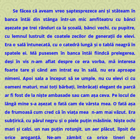
Se făcea că aveam vreo şaptesprezece ani şi stăteam în
banca întâi din stânga într-un mic amfiteatru cu bănci
aşezate pe trei rânduri ca la școală, bănci vechi, cu pupitre,
cu lemnul lustruit de coatele zecilor de generaţii de elevi.
Era o sală întunecată, cu o catedră lungă şi o tablă neagră în
spatele ei. Mă pusesem în banca întâi fiindcă prelegerea,
deşi în vis n-am aflat despre ce era vorba, mă interesa
foarte tare şi când am intrat eu în sală, nu era aproape
nimeni. Apoi sala a început să se umple, nu cu elevi ci cu
oameni maturi, mai toţi bărbaţi, îmbrăcaţi elegant de parcă
ar fi fost de la nişte ambasade sau cam așa ceva. Pe locul de
lângă mine s-a aşezat o fată cam de vârsta mea. O fată așa
de frumoasă cum cred că în viața mea n-am mai văzut. Era
subţirică, cu părul negru şi o piele puţin măslinie. Niște ochi
mari şi calzi, un nas puţin rotunjit, un aer plăcut, lipsit de
orice aroganță. Ne-am zâmbit ca orice tineri de