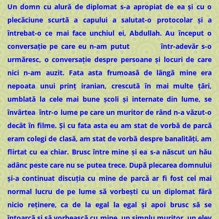
Un domn cu alură de diplomat s-a apropiat de ea şi cu o
plecăciune scurtă a capului a salutat-o protocolar şi a
întrebat-o ce mai face unchiul ei, Abdullah. Au început o
conversaţie pe care eu n-am putut într-adevăr s-o
urmăresc, o conversaţie despre persoane şi locuri de care
nici n-am auzit. Fata asta frumoasă de lângă mine era
nepoata unui prinț iranian, crescută în mai multe țări,
umblată la cele mai bune școli şi internate din lume, se
învârtea într-o lume pe care un muritor de rând n-a văzut-o
decât în filme. Și cu fata asta eu am stat de vorbă de parcă
eram colegi de clasă, am stat de vorbă despre banalităţi, am
flirtat cu ea chiar. Brusc între mine şi ea s-a născut un hău
adânc peste care nu se putea trece. După plecarea domnului
şi-a continuat discuţia cu mine de parcă ar fi fost cel mai
normal lucru de pe lume să vorbeşti cu un diplomat fără
nicio reţinere, ca de la egal la egal şi apoi brusc să se
întoarcă și să vorbească cu mine, un simplu muritor, un elev