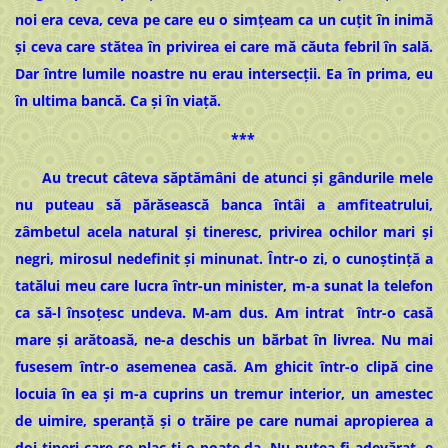
noi era ceva, ceva pe care eu o simţeam ca un cuţit în inimă
şi ceva care stătea în privirea ei care mă căuta febril în sală.
Dar între lumile noastre nu erau intersecţii. Ea în prima, eu
în ultima bancă. Ca şi în viață.
***
Au trecut câteva săptămâni de atunci şi gândurile mele
nu puteau să părăsească banca întâi a amfiteatrului,
zâmbetul acela natural şi tineresc, privirea ochilor mari şi
negri, mirosul nedefinit şi minunat. Într-o zi, o cunoştinţă a
tatălui meu care lucra într-un minister, m-a sunat la telefon
ca să-l însoţesc undeva. M-am dus. Am intrat într-o casă
mare şi arătoasă, ne-a deschis un bărbat în livrea. Nu mai
fusesem într-o asemenea casă. Am ghicit într-o clipă cine
locuia în ea şi m-a cuprins un tremur interior, un amestec
de uimire, speranţă şi o trăire pe care numai apropierea a
doi tineri care se plac ţi-o poate da. Nu putea fi adevărat, e