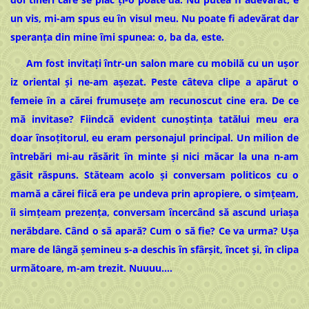
un vis, mi-am spus eu în visul meu. Nu poate fi adevărat dar
speranţa din mine îmi spunea: o, ba da, este.
Am fost invitaţi într-un salon mare cu mobilă cu un uşor
iz oriental şi ne-am aşezat. Peste câteva clipe a apărut o
femeie în a cărei frumuseţe am recunoscut cine era. De ce
mă invitase? Fiindcă evident cunoștința tatălui meu era
doar însoţitorul, eu eram personajul principal. Un milion de
întrebări mi-au răsărit în minte şi nici măcar la una n-am
găsit răspuns. Stăteam acolo şi conversam politicos cu o
mamă a cărei fiică era pe undeva prin apropiere, o simțeam,
îi simțeam prezența, conversam încercând să ascund uriaşa
nerăbdare. Când o să apară? Cum o să fie? Ce va urma? Ușa
mare de lângă şemineu s-a deschis în sfârșit, încet şi, în clipa
următoare, m-am trezit. Nuuuu….