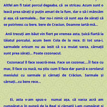
Altfel am fi taiat porcul degeaba, că se stricau. Acum sunt o
leacă prea sărați și puțin amari de la fum, dar o să-i mâncăm
și așa, că sarmalele… Dar nu-i nimic că sunt așa de sărați că
se potrivesc cu bere, bere de Craciun, Doamne iartă-mă…
Anii trecuți am băut vin fiert pe vremea asta, țuică fiartă la
tăiatul porcului, acum bem Cola de la rece. Ei tot una-i,
sarmalele oricum nu au iesit că s-a muiat varza, cârnații
sunt prea sărați… Poate cozonacul.
Cozonacul îl face soacră-mea. Face un cozonac….Îl face cu
mac, îl face cu nucă, nu știu cum îl face dar parcă e corolarul
meniului cu sarmale și cârnați de Crăciun. Sarmale și
cârnați…cu bere rece…
Ei, asta v-am spus-o numai așa, că varza acră am
cumpărat-o în pungă de la Real și cârnații i-am cumpărat și