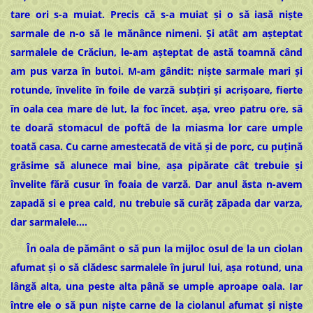
tare ori s-a muiat. Precis că s-a muiat și o să iasă niște
sarmale de n-o să le mănânce nimeni. Și atât am așteptat
sarmalele de Crăciun, le-am așteptat de astă toamnă când
am pus varza în butoi. M-am gândit: niște sarmale mari și
rotunde, învelite în foile de varză subțiri și acrișoare, fierte
în oala cea mare de lut, la foc încet, așa, vreo patru ore, să
te doară stomacul de poftă de la miasma lor care umple
toată casa. Cu carne amestecată de vită și de porc, cu puțină
grăsime să alunece mai bine, așa pipărate cât trebuie și
învelite fără cusur în foaia de varză. Dar anul ăsta n-avem
zapadă si e prea cald, nu trebuie să curăț zăpada dar varza,
dar sarmalele….
În oala de pământ o să pun la mijloc osul de la un ciolan
afumat și o să clădesc sarmalele în jurul lui, așa rotund, una
lângă alta, una peste alta până se umple aproape oala. Iar
între ele o să pun niște carne de la ciolanul afumat și niște