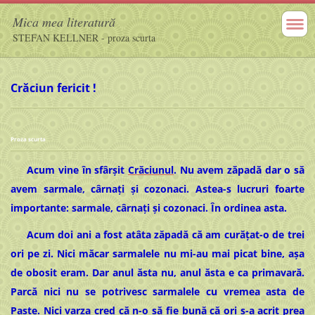
Mica mea literatură
STEFAN KELLNER - proza scurta
Crăciun fericit
!
Proza scurta
Acum vine în sfârșit
Crăciunul
. Nu avem zăpadă dar o să
avem sarmale, cârnați și cozonaci. Astea-s lucruri foarte
importante: sarmale, cârnați și cozonaci. În ordinea asta.
Acum doi ani a fost atâta zăpadă că am curățat-o de trei
ori pe zi. Nici măcar sarmalele nu mi-au mai picat bine, așa
de obosit eram. Dar anul ăsta nu, anul ăsta e ca primavară.
Parcă nici nu se potrivesc sarmalele cu vremea asta de
Paște. Nici varza cred că n-o să fie bună că ori s-a acrit prea