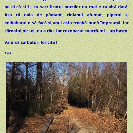
pe ei că știți, cu sacrificatul porcilor nu mai e ca altă dată.
Așa că oala de pămant, ciolanul afumat, piperul și
enibaharul o să facă și anul asta treabă bună împreună. Iar
cârnatul nici el nu e rău. Iar cozonacul soacră-mi….un basm.
Vă urez sărbători fericite !
***