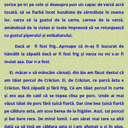
șorice pe ici pe colo și deasupra pun un capac de varză acră
tocată, să se fiarbă încet bunătate de sărmăluțe în zeama
lor, varza să ia gustul de la carne, carnea de la varză,
amândouă de la ciolan și toate împreună să se rotunjească
cu gustul piperului și enibaharului.
Dacă ar fi fost frig…Aproape că m-aș fi bucurat de
hămălit la zăpadă dacă ar fi fost frig și varza nu mi s-ar fi
muiat așa. Dar n-a fost.
Ei, măcar o să mâncăm cârnați, din ăia am făcut destui că
am tăiat porcul de Crăciun. Ei, de Crăciun, ce parcă ăsta e
Crăciun, fără zăpadă și fără frig. Că am tăiat porcul în curte
și era așa de cald că se topea clisa pe porc. Unde ai mai
văzut tăiat de porc fără țuică fiartă. Dar cine bea țuică fiartă
pe căldura asta, am scos berea de la frigider. Auzi, tai porcul
și bei bere rece. De mirul lumii. I-am sărat mai tare ca altă
dată ca să țină pe căldura asta și i-am afumat o zi în plus.