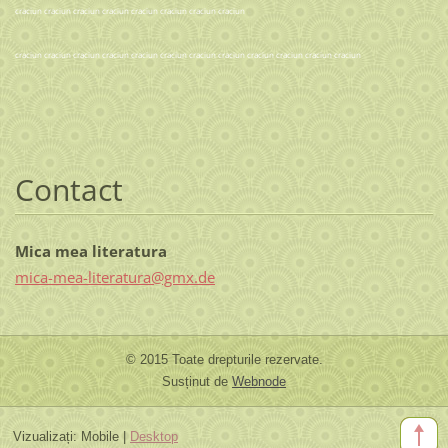
craciun craciun craciun craciun craciun craciun craciun craciun
craciun craciun craciun craciun craciun craciun craciun craciun craciun craciun craciun craciun
Contact
Mica mea literatura
mica-mea
-literat
ura@gmx.
de
© 2015 Toate drepturile rezervate.
Susținut de
Webnode
Vizualizați:
Mobile
|
Desktop